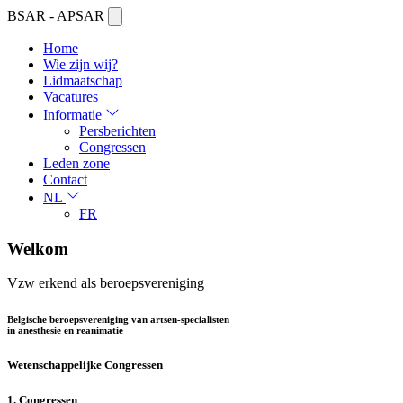
BSAR - APSAR
Home
Wie zijn wij?
Lidmaatschap
Vacatures
Informatie
Persberichten
Congressen
Leden zone
Contact
NL
FR
Welkom
Vzw erkend als beroepsvereniging
Belgische beroepsvereniging van artsen-specialisten
in anesthesie en reanimatie
Wetenschappelijke Congressen
1. Congressen